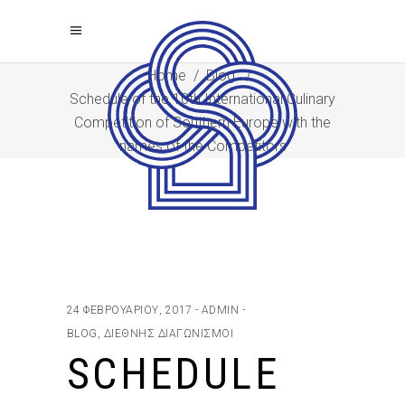
Home
/
Blog
/
Schedule of the 10th International Culinary
Competition of Southern Europe with the
names of the Competitors
24 ΦΕΒΡΟΥΑΡΊΟΥ, 2017
ADMIN
BLOG
,
ΔΙΕΘΝΉΣ ΔΙΑΓΩΝΙΣΜΟΊ
SCHEDULE