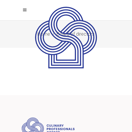
Home
/
Board of directors