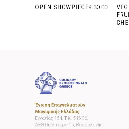
OPEN SHOWPIECE
VEG
€
30.00
FRU
CHE
Ένωση Επαγγελματιών
Μαγειρικής Ελλάδας
Εγνατίας 154, Τ.Κ. 546 36,
ΔΕΘ Περίπτερο 15, Θεσσαλονίκη,