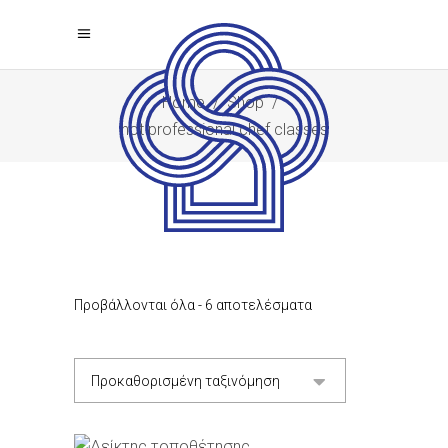
Home
/
Shop
/
hot professional chef classes
Προβάλλονται όλα - 6 αποτελέσματα
Προκαθορισμένη ταξινόμηση