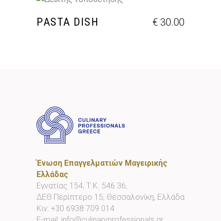
ΠΡΟΣΘΉΚΗ ΣΤΟ ΚΑΛΆΘΙ
PASTA DISH
€
30.00
Ένωση Επαγγελματιών Μαγειρικής
Ελλάδας
Εγνατίας 154, Τ.Κ. 546 36,
ΔΕΘ Περίπτερο 15, Θεσσαλονίκη, Ελλάδα
Κιν:
+30 6938 709 014
E-mail:
info@culinaryprofessionals.gr