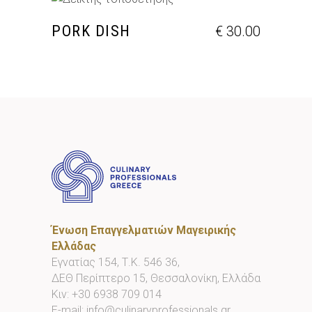
ΠΡΟΣΘΉΚΗ ΣΤΟ ΚΑΛΆΘΙ
PORK DISH
€
30.00
Ένωση Επαγγελματιών Μαγειρικής
Ελλάδας
Εγνατίας 154, Τ.Κ. 546 36,
ΔΕΘ Περίπτερο 15, Θεσσαλονίκη, Ελλάδα
Κιν:
+30 6938 709 014
E-mail:
info@culinaryprofessionals.gr