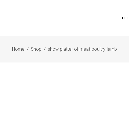
Η 
Home
/
Shop
/
show platter of meat-poultry-lamb