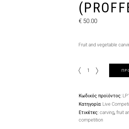
(PROFF
€
50.00
Fruit and vegetable carvi
Fruit
ΠΡ
&
vegetable
carving
Κωδικός προϊόντος:
LP
(Proffesional)
Κατηγορία:
Live Competit
quantity
Ετικέτες:
carving
,
fruit 
competition