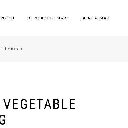
ΈΝΩΣΗ
ΟΙ ΔΡΆΣΕΙΣ ΜΑΣ
ΤΑ ΝΈΑ ΜΑΣ
roffesional)
& VEGETABLE
G