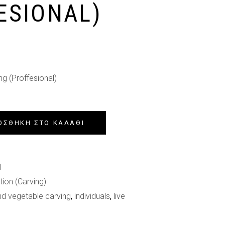
ESIONAL)
ng (Proffesional)
ΟΣΘΉΚΗ ΣΤΟ ΚΑΛΆΘΙ
1
ion (Carving)
and vegetable carving
,
individuals
,
live