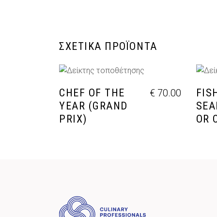
ΣΧΕΤΙΚΆ ΠΡΟΪΌΝΤΑ
ΠΡΟΣΘΉΚΗ ΣΤΟ ΚΑΛΆΘΙ
Π
CHEF OF THE
FIS
€
70.00
YEAR (GRAND
SEA
PRIX)
OR 