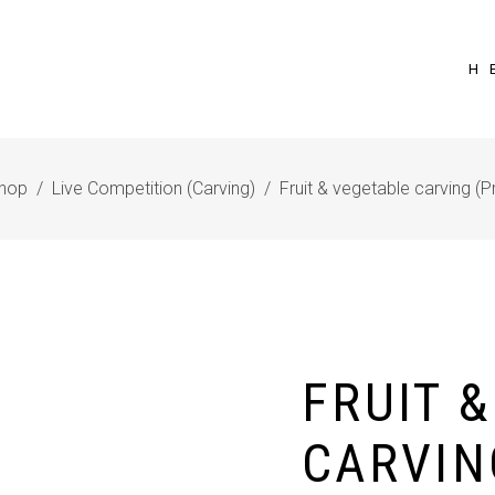
Η 
hop
/
Live Competition (Carving)
/
Fruit & vegetable carving (P
FRUIT 
CARVIN