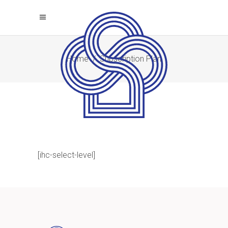
Home
/
Subscription Plan
[ihc-select-level]