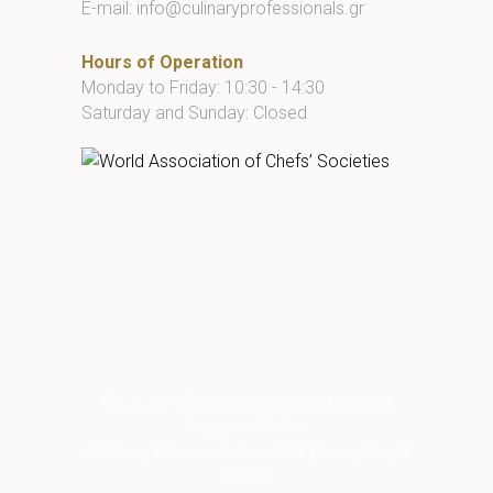
E-mail:
info@culinaryprofessionals.gr
Hours of Operation
Monday to Friday: 10:30 - 14:30
Saturday and Sunday: Closed
© Culinary Professionals Greece 2022
|
Πολιτική
Απορρήτου & Cookies
© Culinary Professionals Greece 2022
|
Privacy Policy &
Cookies