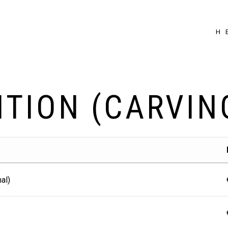
Η 
ITION (CARVIN
al)