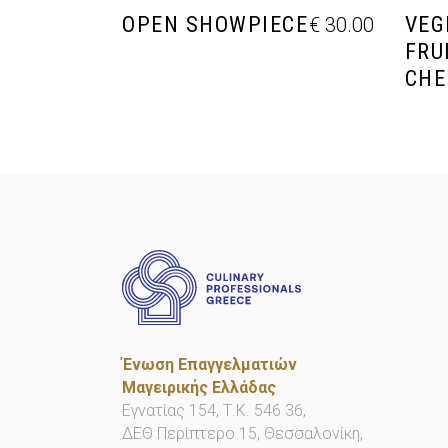
OPEN SHOWPIECE
VEG
€
30.00
FRU
CHE
Ένωση Επαγγελματιών
Μαγειρικής Ελλάδας
Εγνατίας 154, Τ.Κ. 546 36,
ΔΕΘ Περίπτερο 15, Θεσσαλονίκη,