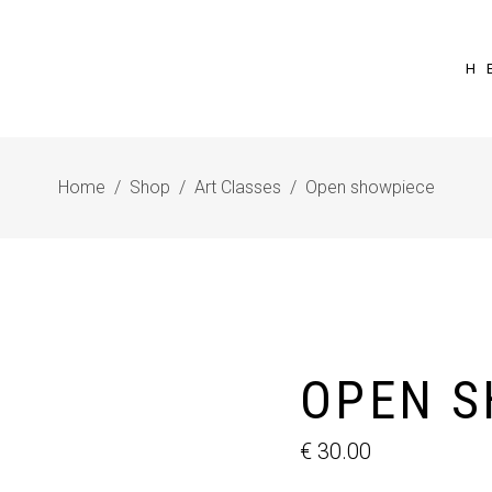
Η 
Home
/
Shop
/
Art Classes
/
Open showpiece
OPEN S
€
30.00