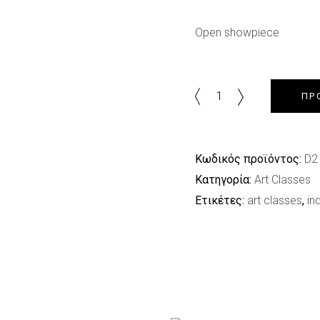
Open showpiece
Open
ΠΡ
showpiece
quantity
Κωδικός προϊόντος:
D2
Κατηγορία:
Art Classes
Ετικέτες:
art classes
,
in