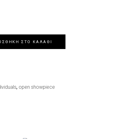
ΟΣΘΉΚΗ ΣΤΟ ΚΑΛΆΘΙ
dividuals
,
open showpiece