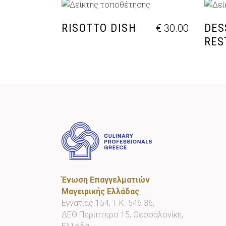
ΠΡΟΣΘΉΚΗ ΣΤΟ ΚΑΛΆΘΙ
Π
RISOTTO DISH
DES
€
30.00
RES
Ένωση Επαγγελματιών
Μαγειρικής Ελλάδας
Εγνατίας 154, Τ.Κ. 546 36,
ΔΕΘ Περίπτερο 15, Θεσσαλονίκη,