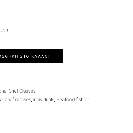
tion
ΟΣΘΉΚΗ ΣΤΟ ΚΑΛΆΘΙ
onal Chef Classes
al chef classes
,
individuals
,
Seafood fish or