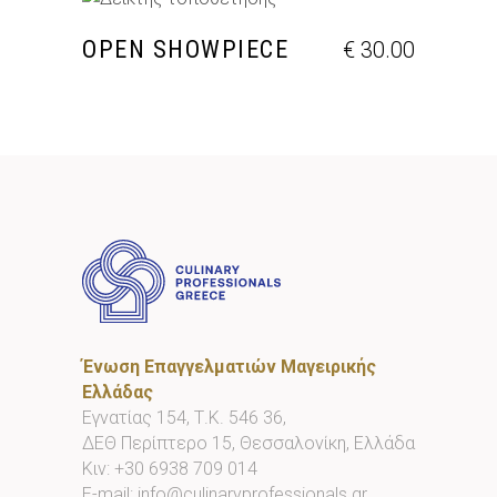
ΠΡΟΣΘΉΚΗ ΣΤΟ ΚΑΛΆΘΙ
OPEN SHOWPIECE
€
30.00
Ένωση Επαγγελματιών Μαγειρικής
Ελλάδας
Εγνατίας 154, Τ.Κ. 546 36,
ΔΕΘ Περίπτερο 15, Θεσσαλονίκη, Ελλάδα
Κιν:
+30 6938 709 014
E-mail:
info@culinaryprofessionals.gr