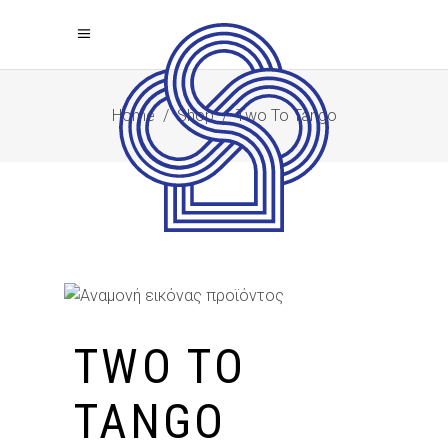
Home
/
Shop
/
Two To Tango
TWO TO
TANGO