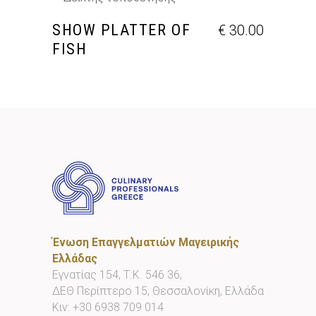
ΠΡΟΣΘΉΚΗ ΣΤΟ ΚΑΛΆΘΙ
SHOW PLATTER OF
€
30.00
FISH
Ένωση Επαγγελματιών Μαγειρικής
Ελλάδας
Εγνατίας 154, Τ.Κ. 546 36,
ΔΕΘ Περίπτερο 15, Θεσσαλονίκη, Ελλάδα
Κιν:
+30 6938 709 014