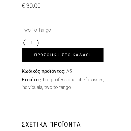
€
30.00
Two To Tango
Two
To
Tango
ΠΡΟΣΘΉΚΗ ΣΤΟ ΚΑΛΆΘΙ
quantity
Κωδικός προϊόντος:
A5
Ετικέτες:
hot professional chef classes
,
individuals
,
two to tango
ΣΧΕΤΙΚΆ ΠΡΟΪΌΝΤΑ