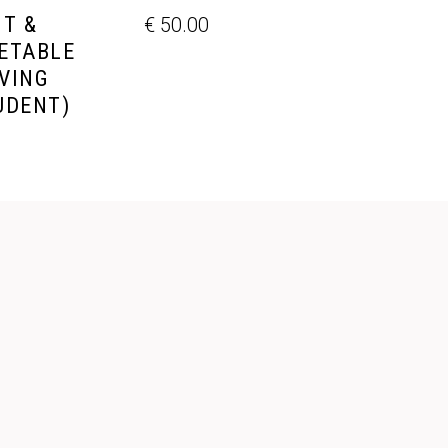
IT &
€
50.00
ETABLE
VING
UDENT)