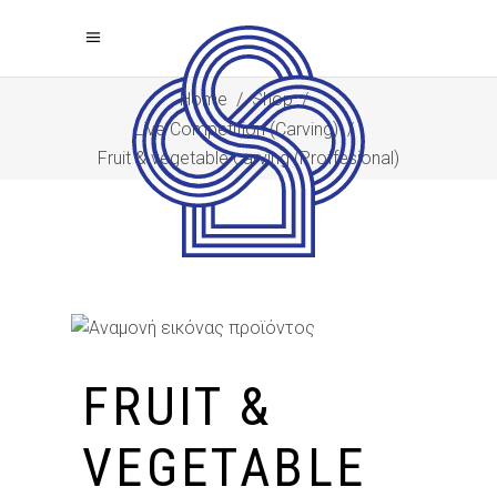
Home
/
Shop
/
Live Competition (Carving)
/
Fruit & vegetable carving (Proffesional)
FRUIT &
VEGETABLE