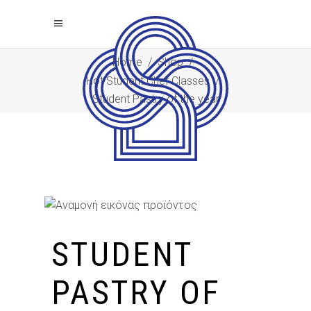
Home
/
Shop
/
Hot Student Chef Classes
/
Student Pastry of the year
STUDENT
PASTRY OF