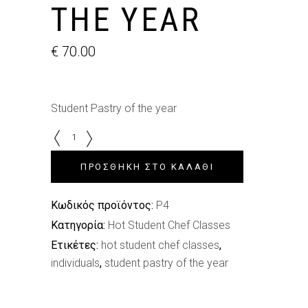
THE YEAR
€
70.00
Student Pastry of the year
Student
Pastry
of
ΠΡΟΣΘΉΚΗ ΣΤΟ ΚΑΛΆΘΙ
the
year
Κωδικός προϊόντος:
P4
quantity
Κατηγορία:
Hot Student Chef Classes
Ετικέτες:
hot student chef classes
,
individuals
,
student pastry of the year