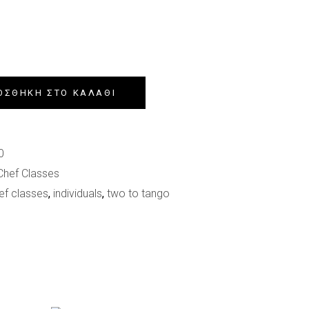
ΟΣΘΉΚΗ ΣΤΟ ΚΑΛΆΘΙ
0
Chef Classes
ef classes
,
individuals
,
two to tango