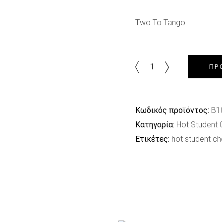
Two To Tango
Two
ΠΡ
To
Tango
quantity
Κωδικός προϊόντος:
B1
Κατηγορία:
Hot Student 
Ετικέτες:
hot student ch