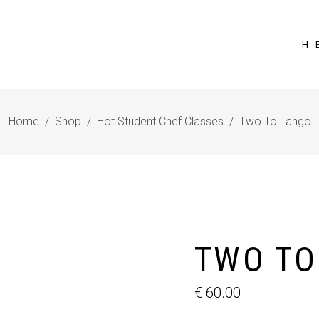
Η 
Home
/
Shop
/
Hot Student Chef Classes
/
Two To Tango
TWO TO
€
60.00