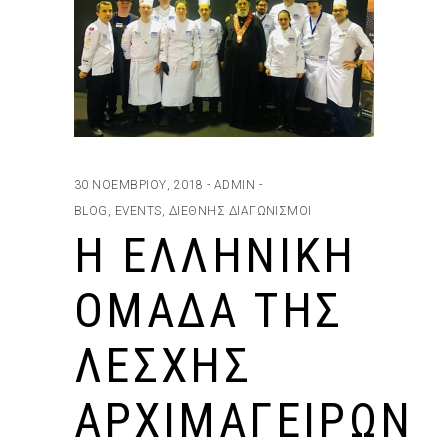
30 ΝΟΕΜΒΡΊΟΥ, 2018
ADMIN
BLOG
,
EVENTS
,
ΔΙΕΘΝΉΣ ΔΙΑΓΩΝΙΣΜΟΊ
Η ΕΛΛΗΝΙΚΉ
ΟΜΆΔΑ ΤΗΣ
ΛΈΣΧΗΣ
ΑΡΧΙΜΑΓΕΊΡΩΝ