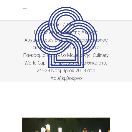
Home
/
Blog
/
Η ελληνική ομάδα της Λέσχης
Αρχιμαγείρων Βορείου Ελλάδος άφησε
τις καλύτερες εντυπώσεις στο
Παγκόσμιο Κύπελλο Μαγειρικής, Culinary
World Cup, που πραγματοποιήθηκε στις
24–28 Νοεμβρίου 2018 στο
Λουξεμβούργο