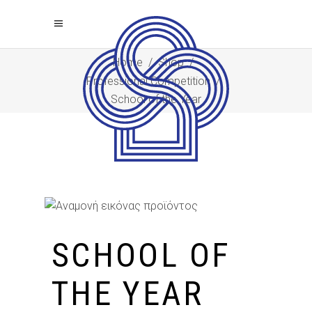
Home
/
Shop
/
Professional Competition
/
School of the Year
SCHOOL OF
THE YEAR