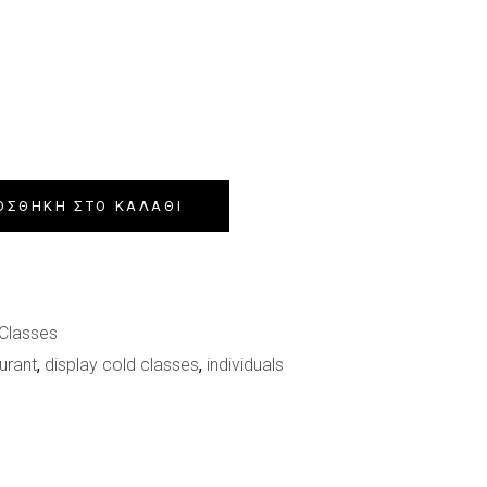
ΟΣΘΉΚΗ ΣΤΟ ΚΑΛΆΘΙ
 Classes
urant
,
display cold classes
,
individuals