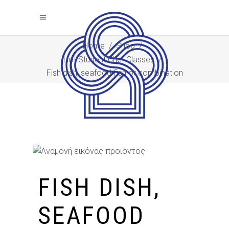
Home
/
Shop
/
Hot Student Chef Classes
/
Fish dish, seafood fish or combination
FISH DISH,
SEAFOOD