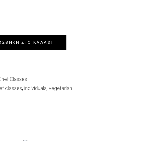
ΟΣΘΉΚΗ ΣΤΟ ΚΑΛΆΘΙ
Chef Classes
ef classes
,
individuals
,
vegetarian