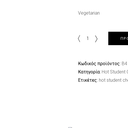
Vegetarian
Vegetarian
ΠΡ
quantity
Κωδικός προϊόντος:
B4
Κατηγορία:
Hot Student 
Ετικέτες:
hot student ch