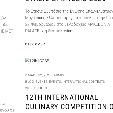
Το Ετήσιο Συμπόσιο της Ένωσης Επαγγελματιώ
Μαγειρικής Ελλάδας πραγματοποιήθηκε την Πέ
ιών
27 Φεβρουαρίου στο ξενοδοχείο MAKEDONIA
βράδυ
PALACE στη Θεσσαλονίκη.
THE MET
DISCOVER
3 ΜΑΡΤΊΟΥ, 2023
ADMIN
BLOG
,
EVENTS
,
EVENTS
,
INTERNATIONAL CONTESTS
,
WORLDCHEFS
12TH INTERNATIONAL
όψει
CULINARY COMPETITION 
ενού σε