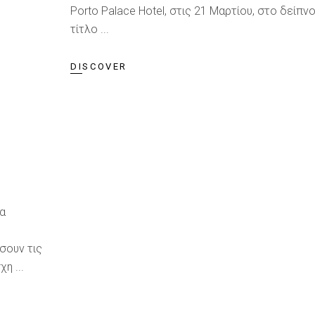
Porto Palace Hotel, στις 21 Μαρτίου, στο δείπν
τίτλο
Ν
DISCOVER
τα
σουν τις
σχη