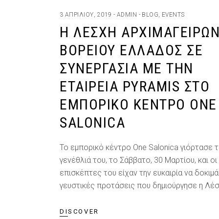
3 ΑΠΡΙΛΊΟΥ, 2019
ADMIN
BLOG
,
EVENTS
Η ΛΈΣΧΗ ΑΡΧΙΜΑΓΕΊΡΩ
ΒΟΡΕΊΟΥ ΕΛΛΆΔΟΣ ΣΕ
ΣΥΝΕΡΓΑΣΊΑ ΜΕ ΤΗΝ
ΕΤΑΙΡΕΊΑ PYRAMIS ΣΤΟ
ΕΜΠΟΡΙΚΌ ΚΈΝΤΡΟ ONE
SALONICA
Το εμπορικό κέντρο One Salonica γιόρτασε 
γενέθλιά του, το Σάββατο, 30 Μαρτίου, και οι
επισκέπτες του είχαν την ευκαιρία να δοκιμά
γευστικές προτάσεις που δημιούργησε η Λέ
DISCOVER