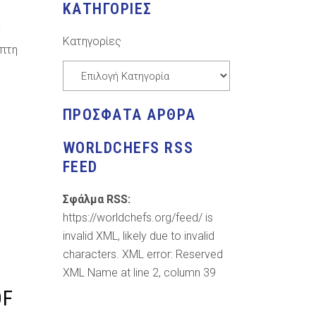
ΚΑΤΗΓΟΡΊΕΣ
ν
Κατηγορίες
μπτη
ΠΡΌΣΦΑΤΑ ΆΡΘΡΑ
WORLDCHEFS RSS
FEED
Σφάλμα RSS:
https://worldchefs.org/feed/ is
invalid XML, likely due to invalid
characters. XML error: Reserved
XML Name at line 2, column 39
OF